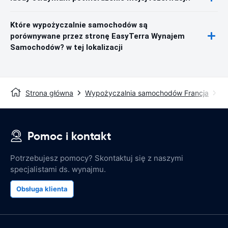
Które wypożyczalnie samochodów są
porównywane przez stronę EasyTerra Wynajem
Samochodów? w tej lokalizacji
Strona główna
Wypożyczalnia samochodów Francja
W
Pomoc i kontakt
Potrzebujesz pomocy? Skontaktuj się z naszymi
specjalistami ds. wynajmu.
Obsługa klienta