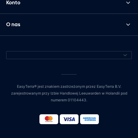
Konto
O nas
EasyTerra® jest znakiem zastrzeżonym przez EasyTerra B.V.
zarejestrowanym przy Izbie Handlowej Leeuwarden w Holandii pod
numerem 01104443.