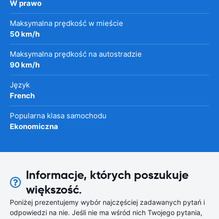
W prawo
Maksymalna prędkość w mieście
50 km/h
Maksymalna prędkość na autostradzie
90 km/h
Język
French
Popularna klasa samochodu
Ekonomiczna
Informacje, których poszukuje
większość.
Poniżej prezentujemy wybór najczęściej zadawanych pytań i
odpowiedzi na nie. Jeśli nie ma wśród nich Twojego pytania,