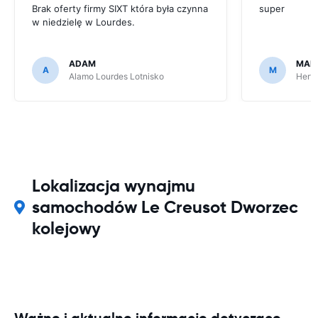
Brak oferty firmy SIXT która była czynna
super
w niedzielę w Lourdes.
ADAM
MAR
A
M
Alamo Lourdes Lotnisko
Hertz
Lokalizacja wynajmu
samochodów Le Creusot Dworzec
kolejowy
Ważne i aktualne informacje dotyczące