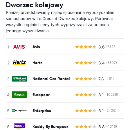
Dworzec kolejowy
Poniżej przedstawiamy najlepiej oceniane wypożyczalnie
samochodów w Le Creusot Dworzec kolejowy. Porównaj
wszystkie opinie i ceny tych wypożyczalni za pomocą
jednego wyszukiwania.
Avis
8.6
(7427)
Br
Hertz
8.4
(8807)
Br
National Car Rental
7.8
(491)
Br
Europcar
8.1
(10239)
Br
Enterprise
8.1
(2406)
Br
Keddy By Europcar
6.8
(4316)
Br