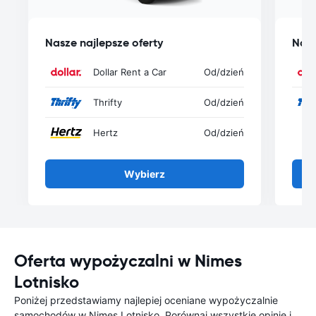
Nasze najlepsze oferty
Nasz
Dollar Rent a Car
Od
/dzień
Thrifty
Od
/dzień
Hertz
Od
/dzień
Wybierz
Oferta wypożyczalni w Nimes
Lotnisko
Poniżej przedstawiamy najlepiej oceniane wypożyczalnie
samochodów w Nimes Lotnisko. Porównaj wszystkie opinie i