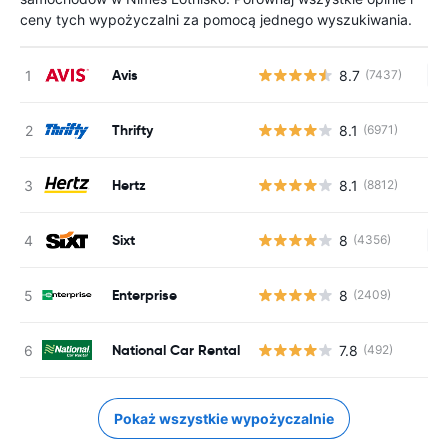
ceny tych wypożyczalni za pomocą jednego wyszukiwania.
Avis
8.7
(7437)
Br
Thrifty
8.1
(6971)
Hertz
8.1
(8812)
Sixt
8
(4356)
Br
Enterprise
8
(2409)
National Car Rental
7.8
(492)
Pokaż wszystkie wypożyczalnie