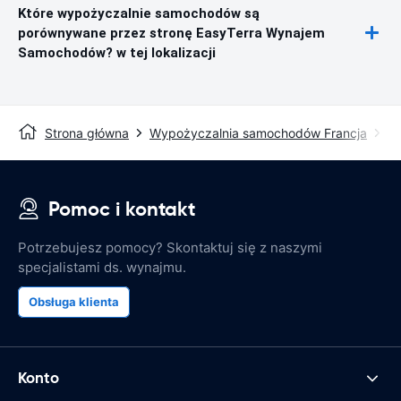
Które wypożyczalnie samochodów są
porównywane przez stronę EasyTerra Wynajem
Samochodów? w tej lokalizacji
Strona główna
Wypożyczalnia samochodów Francja
W
Pomoc i kontakt
Potrzebujesz pomocy? Skontaktuj się z naszymi
specjalistami ds. wynajmu.
Obsługa klienta
Konto