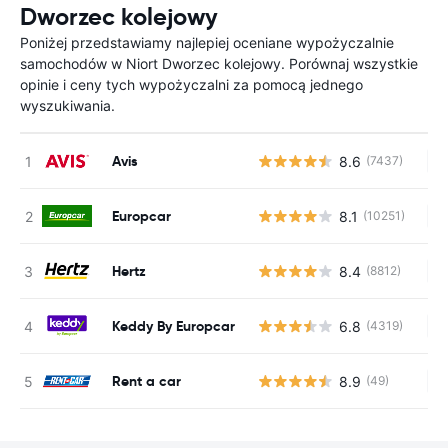
Dworzec kolejowy
Poniżej przedstawiamy najlepiej oceniane wypożyczalnie
samochodów w Niort Dworzec kolejowy. Porównaj wszystkie
opinie i ceny tych wypożyczalni za pomocą jednego
wyszukiwania.
Avis
8.6
(7437)
Br
Europcar
8.1
(10251)
Br
Hertz
8.4
(8812)
Br
Keddy By Europcar
6.8
(4319)
Br
Rent a car
8.9
(49)
Br