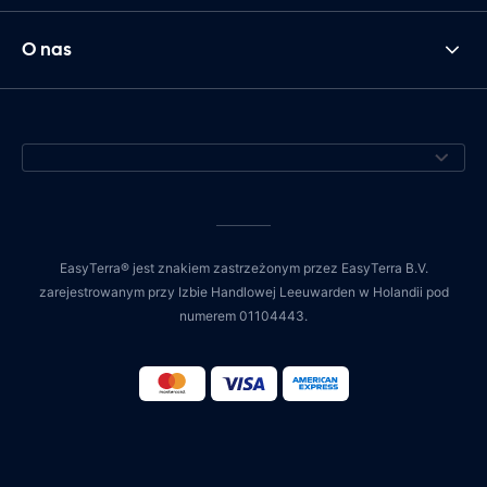
O nas
EasyTerra® jest znakiem zastrzeżonym przez EasyTerra B.V.
zarejestrowanym przy Izbie Handlowej Leeuwarden w Holandii pod
numerem 01104443.