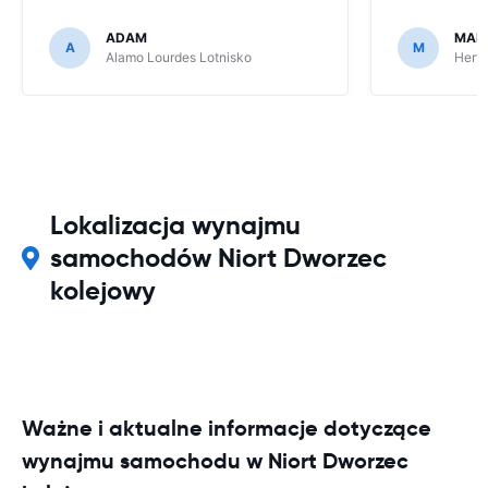
ADAM
MAR
A
M
Alamo Lourdes Lotnisko
Hertz
Lokalizacja wynajmu
samochodów Niort Dworzec
kolejowy
Ważne i aktualne informacje dotyczące
wynajmu samochodu w Niort Dworzec