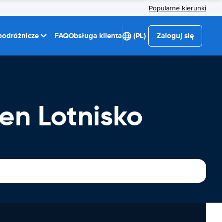
Popularne kierunki
 podróżnicze
FAQ
Obsługa klienta
(PL)
Zaloguj się
n Lotnisko