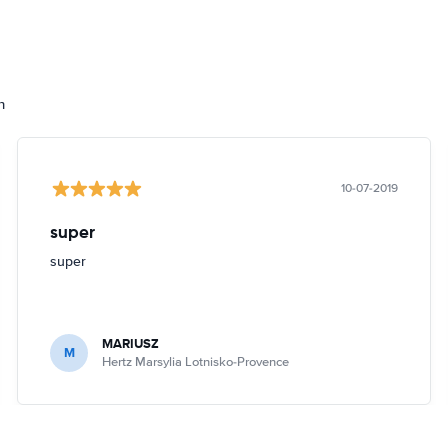
h
10-07-2019
super
super
MARIUSZ
M
Hertz Marsylia Lotnisko-Provence