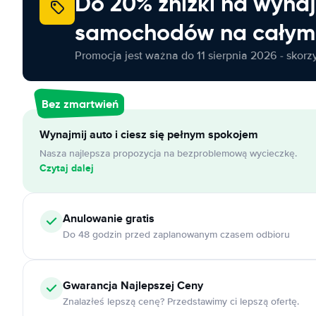
Do 20% zniżki na wyna
samochodów na całym 
Promocja jest ważna do 11 sierpnia 2026 - skorzys
Bez zmartwień
Wynajmij auto i ciesz się pełnym spokojem
Nasza najlepsza propozycja na bezproblemową wycieczkę.
Czytaj dalej
Anulowanie
gratis
Do 48 godzin przed zaplanowanym czasem odbioru
Gwarancja Najlepszej Ceny
Znalazłeś lepszą cenę? Przedstawimy ci lepszą ofertę.