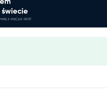
jem
świecie
taj z niej już dziś!