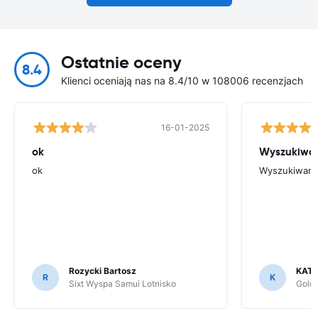
Ostatnie oceny
8.4
Klienci oceniają nas na 8.4/10 w 108006 recenzjach
16-01-2025
ok
Wyszukiwani
ok
Wyszukiwanie
Rozycki Bartosz
KAT
R
K
Sixt Wyspa Samui Lotnisko
Goldc