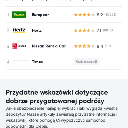
Europcar
8.2
(10251)
Br
Hertz
7.1
(8812)
Br
Nissan Rent a Car
8.4
(13)
Br
Times
Brak recenzji
Br
Przydatne wskazówki dotyczące
dobrze przygotowanej podróży
Jakie ubezpieczenie najlepiej wybrać i jaki wygląda kwestia
depozytu? Nasze artykuły zawierają przydatne informacje i
wskazówki, które pomogą Ci wypożyczyć samochód
odpowiedni dla Ciebie.