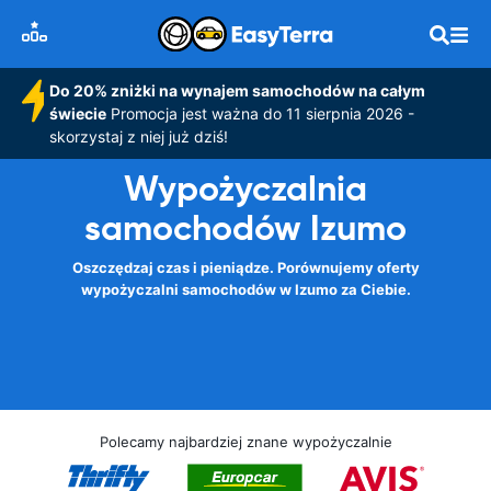
Do 20% zniżki na wynajem samochodów na całym
świecie
Promocja jest ważna do 11 sierpnia 2026 -
skorzystaj z niej już dziś!
Wypożyczalnia
samochodów Izumo
Oszczędzaj czas i pieniądze. Porównujemy oferty
wypożyczalni samochodów w Izumo za Ciebie.
Polecamy najbardziej znane wypożyczalnie