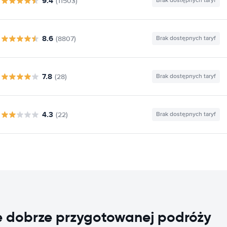
9.4
(11503)
Brak dostępnych taryf
8.6
(8807)
Brak dostępnych taryf
7.8
(28)
Brak dostępnych taryf
4.3
(22)
Brak dostępnych taryf
e dobrze przygotowanej podróży