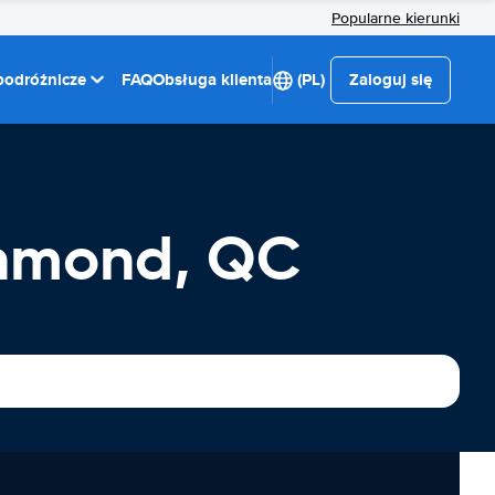
Popularne kierunki
 podróżnicze
FAQ
Obsługa klienta
(PL)
Zaloguj się
hmond, QC