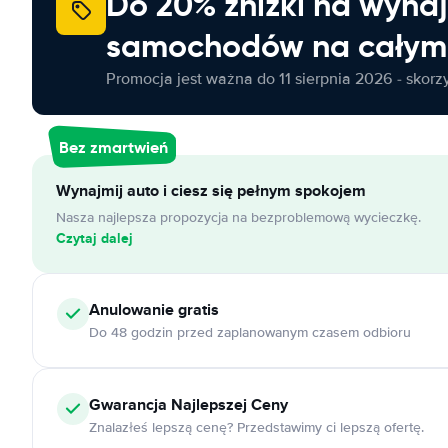
Do 20% zniżki na wyna
samochodów na całym 
Promocja jest ważna do 11 sierpnia 2026 - skorzys
Bez zmartwień
Wynajmij auto i ciesz się pełnym spokojem
Nasza najlepsza propozycja na bezproblemową wycieczkę.
Czytaj dalej
Anulowanie
gratis
Do 48 godzin przed zaplanowanym czasem odbioru
Gwarancja Najlepszej Ceny
Znalazłeś lepszą cenę? Przedstawimy ci lepszą ofertę.