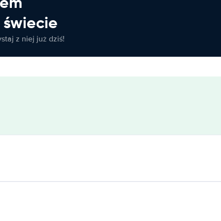
jem
świecie
taj z niej już dziś!