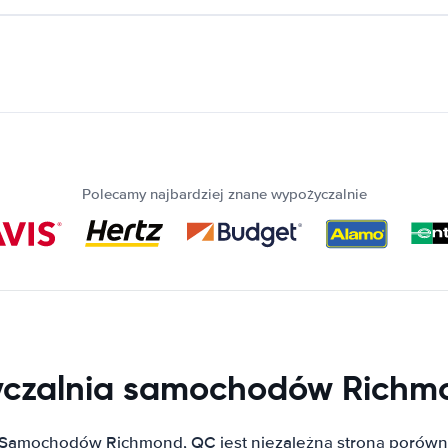
Polecamy najbardziej znane wypożyczalnie
czalnia samochodów Richm
Samochodów Richmond, QC jest niezależną stroną porówn