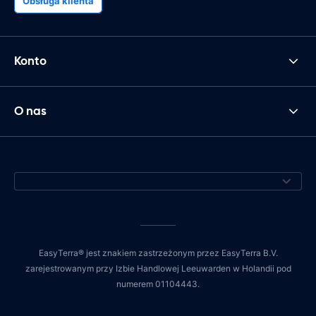
Obsługa klienta
Konto
O nas
EasyTerra® jest znakiem zastrzeżonym przez EasyTerra B.V.
zarejestrowanym przy Izbie Handlowej Leeuwarden w Holandii pod
numerem 01104443.