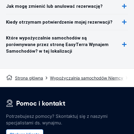
Jak mogę zmienić lub anulować rezerwację?
Kiedy otrzymam potwierdzenie mojej rezerwacji?
Które wypożyczalnie samochodów są
porównywane przez stronę EasyTerra Wynajem
Samochodów? w tej lokalizacji
Strona główna
Wypożyczalnia samochodów Niemcy
W
Pomoc i kontakt
Potrzebujesz pomocy? Skontaktuj się z naszymi
specjalistami ds. wynajmu.