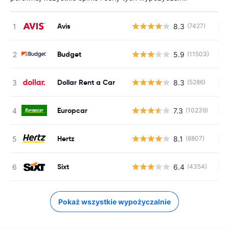
Avis
8.3
(7427)
Br
Budget
5.9
(11503)
Br
Dollar Rent a Car
8.3
(5286)
Br
Europcar
7.3
(10239)
Br
Hertz
8.1
(8807)
Br
Sixt
6.4
(4354)
Br
Pokaż wszystkie wypożyczalnie