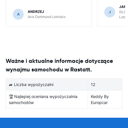
JAR
ANDRZEJ
J
GLOB
A
Avis Dortmund Lotnisko
Lotni
Ważne i aktualne informacje dotyczące
wynajmu samochodu w Rastatt.
🚙 Liczba wypożyczalni
12
🏆 Najlepiej oceniana wypożyczalnia
Keddy By
samochodów
Europcar