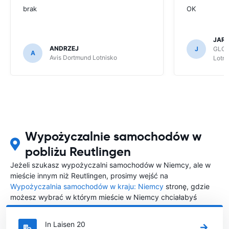
brak
OK
JAR
ANDRZEJ
J
GLOB
A
Avis Dortmund Lotnisko
Lotni
Wypożyczalnie samochodów w
pobliżu Reutlingen
Jeżeli szukasz wypożyczalni samochodów w Niemcy, ale w
mieście innym niż Reutlingen, prosimy wejść na
Wypożyczalnia samochodów w kraju: Niemcy
stronę, gdzie
możesz wybrać w którym mieście w Niemcy chciałabyś
wypożyczyć samochód.
In Laisen 20