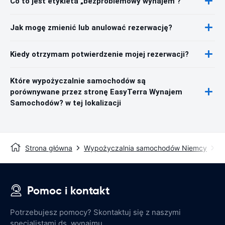
Co to jest etykieta „bezproblemowy wynajem"?
Jak mogę zmienić lub anulować rezerwację?
Kiedy otrzymam potwierdzenie mojej rezerwacji?
Które wypożyczalnie samochodów są
porównywane przez stronę EasyTerra Wynajem
Samochodów? w tej lokalizacji
Strona główna
Wypożyczalnia samochodów Niemcy
W
Pomoc i kontakt
Potrzebujesz pomocy? Skontaktuj się z naszymi
specjalistami ds. wynajmu.