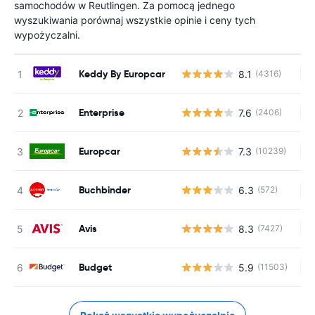
samochodów w Reutlingen. Za pomocą jednego
wyszukiwania porównaj wszystkie opinie i ceny tych
wypożyczalni.
Keddy By Europcar
8.1
(4316)
Br
Enterprise
7.6
(2406)
Br
Europcar
7.3
(10239)
Br
Buchbinder
6.3
(572)
Br
Avis
8.3
(7427)
Br
Budget
5.9
(11503)
Br