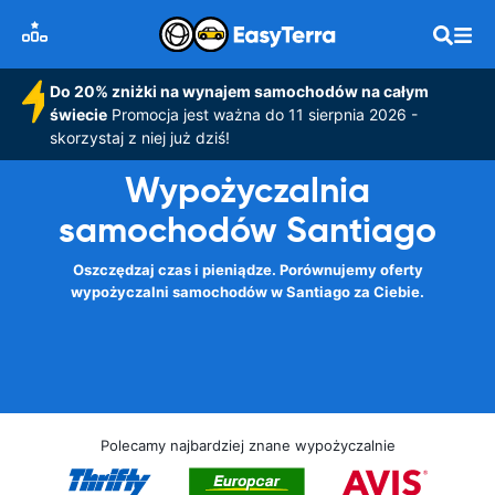
Do 20% zniżki na wynajem samochodów na całym
świecie
Promocja jest ważna do 11 sierpnia 2026 -
skorzystaj z niej już dziś!
Wypożyczalnia
samochodów Santiago
Oszczędzaj czas i pieniądze. Porównujemy oferty
wypożyczalni samochodów w Santiago za Ciebie.
Polecamy najbardziej znane wypożyczalnie