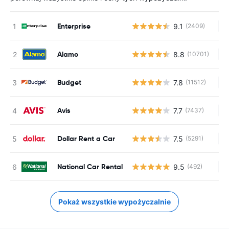
Enterprise
9.1
(2409)
Br
Alamo
8.8
(10701)
Br
Budget
7.8
(11512)
Br
Avis
7.7
(7437)
Br
Dollar Rent a Car
7.5
(5291)
Br
National Car Rental
9.5
(492)
Br
Pokaż wszystkie wypożyczalnie