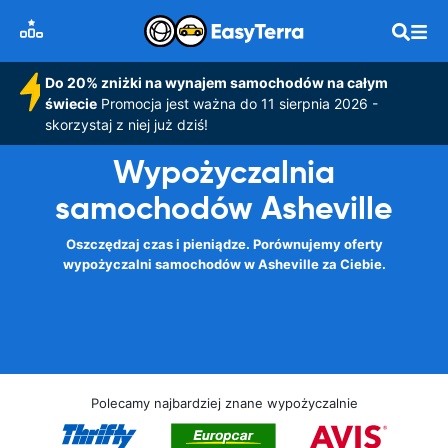
Do 20% zniżki na wynajem samochodów na całym
świecie
Promocja jest ważna do 11 sierpnia 2026 -
skorzystaj z niej już dziś!
Wypożyczalnia
samochodów Asheville
Oszczędzaj czas i pieniądze. Porównujemy oferty
wypożyczalni samochodów w Asheville za Ciebie.
Polecamy najbardziej znane wypożyczalnie