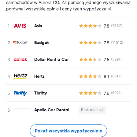
samochodów w Aurora CO. Za pomocą jednego wyszukiwania
porównaj wszystkie opinie i ceny tych wypożyczalni.
Avis
7.8
(7437)
Br
Budget
7.8
(11512)
Br
Dollar Rent a Car
7.5
(5291)
Br
Hertz
8.1
(8812)
Br
Thrifty
7.6
(6971)
Br
Apollo Car Rental
Brak recenzji
Br
Pokaż wszystkie wypożyczalnie