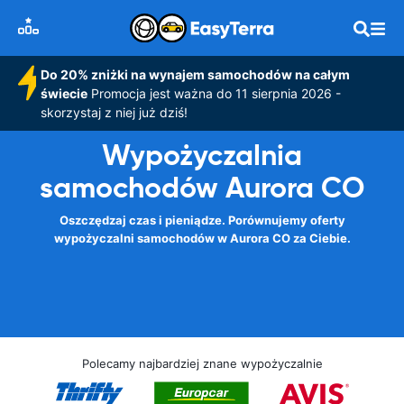
Do 20% zniżki na wynajem samochodów na całym
świecie
Promocja jest ważna do 11 sierpnia 2026 -
skorzystaj z niej już dziś!
Wypożyczalnia
samochodów Aurora CO
Oszczędzaj czas i pieniądze. Porównujemy oferty
wypożyczalni samochodów w Aurora CO za Ciebie.
Polecamy najbardziej znane wypożyczalnie