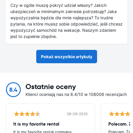
Czy w ogóle muszę pokryć udział własny? Jakich
ubezpieczeń w minimalnym zakresie potrzebuję? Jaka
wypożyczalnia będzie dla mnie najlepsza? To trudne
pytania, na które musisz sobie odpowiedzieć, jeśli chcesz
wypożyczyć samochód na wakacje. Naszym zdaniem
jest to zupełnie zbędne.
Pokaż wszystkie artykuły
Ostatnie oceny
8.4
Klienci oceniają nas na 8.4/10 w 108006 recenzjach
28-09-2025
It is my favorite rental
It is my favorite rental company,
Polecam. Ża