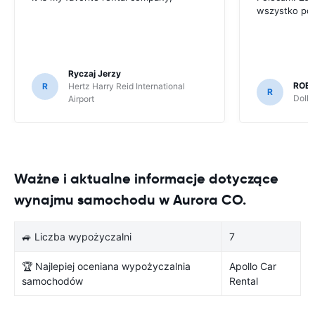
wszystko po
Ryczaj Jerzy
ROB
R
Hertz Harry Reid International
R
Dolla
Airport
Ważne i aktualne informacje dotyczące
wynajmu samochodu w Aurora CO.
🚙 Liczba wypożyczalni
7
🏆 Najlepiej oceniana wypożyczalnia
Apollo Car
samochodów
Rental