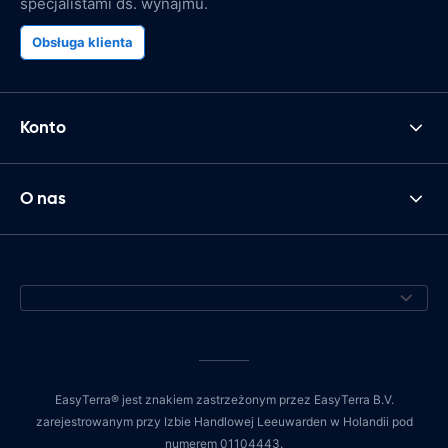
specjalistami ds. wynajmu.
Obsługa klienta
Konto
O nas
EasyTerra® jest znakiem zastrzeżonym przez EasyTerra B.V.
zarejestrowanym przy Izbie Handlowej Leeuwarden w Holandii pod
numerem 01104443.