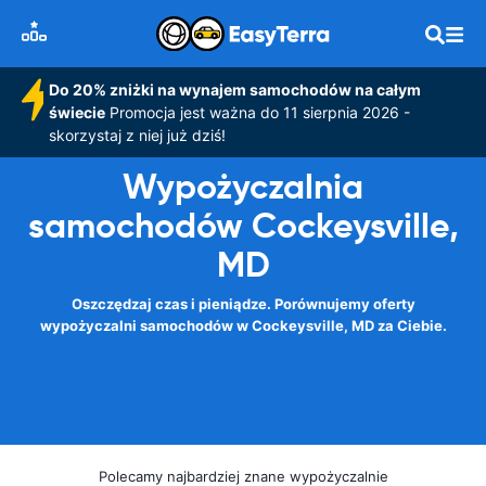
Do 20% zniżki na wynajem samochodów na całym
świecie
Promocja jest ważna do 11 sierpnia 2026 -
skorzystaj z niej już dziś!
Wypożyczalnia
samochodów Cockeysville,
MD
Oszczędzaj czas i pieniądze. Porównujemy oferty
wypożyczalni samochodów w Cockeysville, MD za Ciebie.
Polecamy najbardziej znane wypożyczalnie