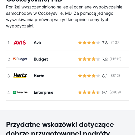
Poniżej wyszczególniono najlepiej oceniane wypożyczalnie
samochodów w Cockeysville, MD. Za pomocą jednego
wyszukiwania porównaj wszystkie opinie i ceny tych
wypożyczalni.
Avis
7.8
(7437)
Br
Budget
7.8
(11512)
Br
Hertz
8.1
(8812)
Br
Enterprise
9.1
(2409)
Br
Przydatne wskazówki dotyczące
dobrze przygotowanej podróży