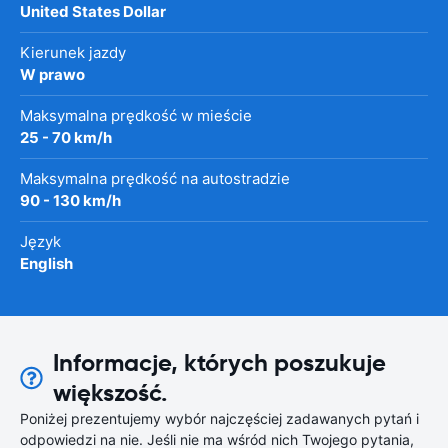
United States Dollar
Kierunek jazdy
W prawo
Maksymalna prędkość w mieście
25 - 70 km/h
Maksymalna prędkość na autostradzie
90 - 130 km/h
Język
English
Informacje, których poszukuje
większość.
Poniżej prezentujemy wybór najczęściej zadawanych pytań i
odpowiedzi na nie. Jeśli nie ma wśród nich Twojego pytania,