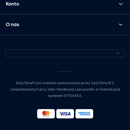
Konto
O nas
EasyTerra® jest znakiem zastrzeżonym przez EasyTerra B.V.
zarejestrowanym przy Izbie Handlowej Leeuwarden w Holandii pod
numerem 01104443.