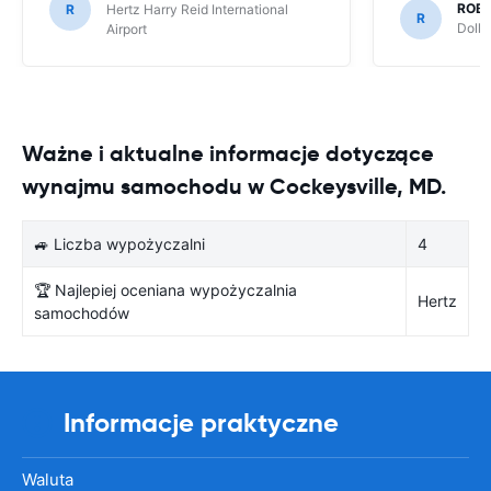
ROB
R
Hertz Harry Reid International
R
Dolla
Airport
Ważne i aktualne informacje dotyczące
wynajmu samochodu w Cockeysville, MD.
🚙 Liczba wypożyczalni
4
🏆 Najlepiej oceniana wypożyczalnia
Hertz
samochodów
Informacje praktyczne
Waluta