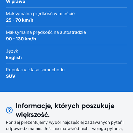
W prawo
Maksymalna prędkość w mieście
25 - 70 km/h
Maksymalna prędkość na autostradzie
90 - 130 km/h
Język
English
Popularna klasa samochodu
SUV
Informacje, których poszukuje
większość.
Poniżej prezentujemy wybór najczęściej zadawanych pytań i
odpowiedzi na nie. Jeśli nie ma wśród nich Twojego pytania,