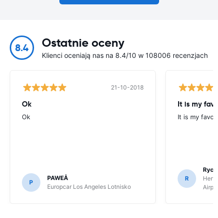
Ostatnie oceny
8.4
Klienci oceniają nas na 8.4/10 w 108006 recenzjach
21-10-2018
Ok
It is my fav
Ok
It is my favo
Rycz
PAWEÅ
R
Hertz
P
Europcar Los Angeles Lotnisko
Airpo