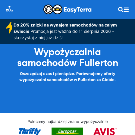
Do 20% zniżki na wynajem samochodów na całym
świecie
Promocja jest ważna do 11 sierpnia 2026 -
skorzystaj z niej już dziś!
Wypożyczalnia
samochodów Fullerton
Oszczędzaj czas i pieniądze. Porównujemy oferty
wypożyczalni samochodów w Fullerton za Ciebie.
Polecamy najbardziej znane wypożyczalnie