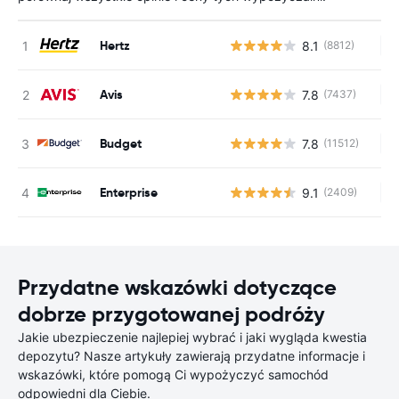
Hertz
8.1
(8812)
Br
Avis
7.8
(7437)
Br
Budget
7.8
(11512)
Br
Enterprise
9.1
(2409)
Br
Przydatne wskazówki dotyczące
dobrze przygotowanej podróży
Jakie ubezpieczenie najlepiej wybrać i jaki wygląda kwestia
depozytu? Nasze artykuły zawierają przydatne informacje i
wskazówki, które pomogą Ci wypożyczyć samochód
odpowiedni dla Ciebie.