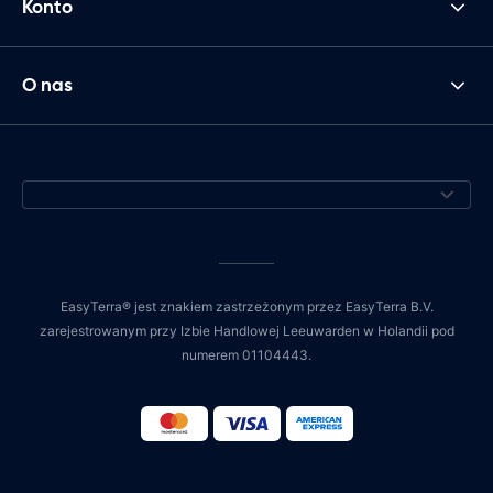
Konto
O nas
EasyTerra® jest znakiem zastrzeżonym przez EasyTerra B.V.
zarejestrowanym przy Izbie Handlowej Leeuwarden w Holandii pod
numerem 01104443.