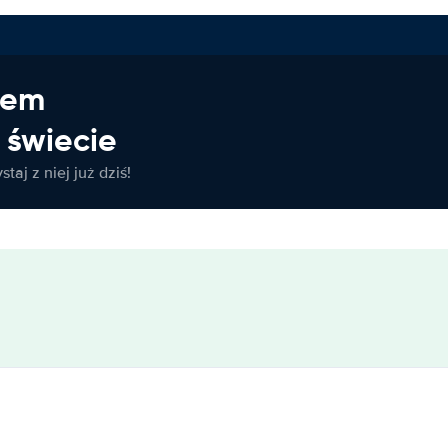
jem
świecie
taj z niej już dziś!