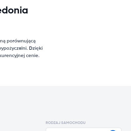
edonia
oną porównującą
pożyczalni. Dzięki
urencyjnej cenie.
RODZAJ SAMOCHODU