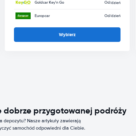
Goldcar Key'n Go
Od
/dzień
Europcar
Od
/dzień
Wybierz
e dobrze przygotowanej podróży
ia depozytu? Nasze artykuły zawierają
życzyć samochód odpowiedni dla Ciebie.