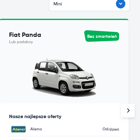
Mini
Fiat Panda
Bez zmartwień
Lub podobny
Nasze najlepsze oferty
Alamo
Od
/dzień