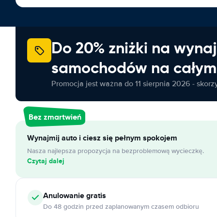
Do 20% zniżki na wyna
samochodów na całym 
Promocja jest ważna do 11 sierpnia 2026 - skorzys
Bez zmartwień
Wynajmij auto i ciesz się pełnym spokojem
Nasza najlepsza propozycja na bezproblemową wycieczkę.
Czytaj dalej
Anulowanie
gratis
Do 48 godzin przed zaplanowanym czasem odbioru