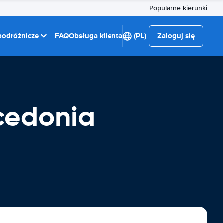
Popularne kierunki
 podróżnicze
FAQ
Obsługa klienta
(PL)
Zaloguj się
cedonia