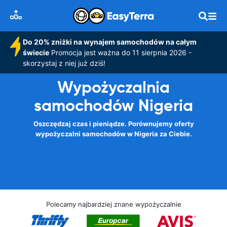
Do 20% zniżki na wynajem samochodów na całym
świecie
Promocja jest ważna do 11 sierpnia 2026 -
skorzystaj z niej już dziś!
Wypożyczalnia
samochodów Nigeria
Oszczędzaj czas i pieniądze. Porównujemy oferty
wypożyczalni samochodów w Nigeria za Ciebie.
Polecamy najbardziej znane wypożyczalnie