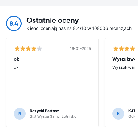
Ostatnie oceny
8.4
Klienci oceniają nas na 8.4/10 w 108006 recenzjach
16-01-2025
ok
Wyszukiwani
ok
Wyszukiwanie
Rozycki Bartosz
KAT
R
K
Sixt Wyspa Samui Lotnisko
Goldc