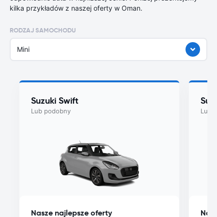
kilka przykładów z naszej oferty w Oman.
RODZAJ SAMOCHODU
Mini
Suzuki Swift
Suzu
Lub podobny
Lub 
Nasze najlepsze oferty
Nasz