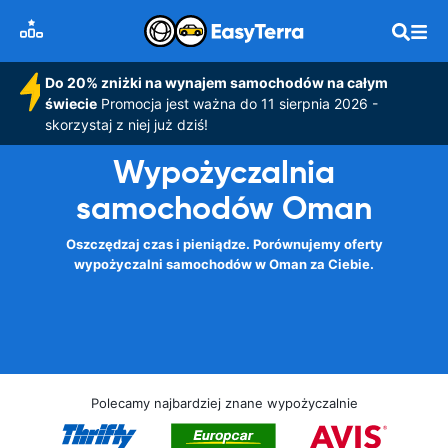
Do 20% zniżki na wynajem samochodów na całym
świecie
Promocja jest ważna do 11 sierpnia 2026 -
skorzystaj z niej już dziś!
Wypożyczalnia
samochodów Oman
Oszczędzaj czas i pieniądze. Porównujemy oferty
wypożyczalni samochodów w Oman za Ciebie.
Polecamy najbardziej znane wypożyczalnie