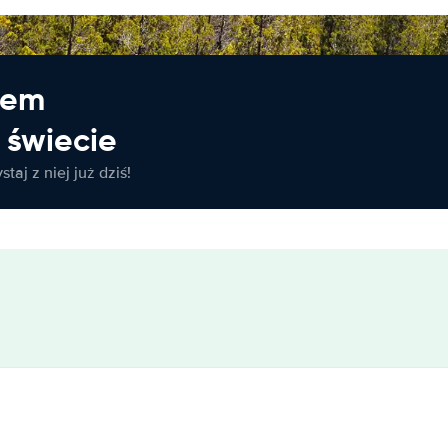
jem
świecie
taj z niej już dziś!