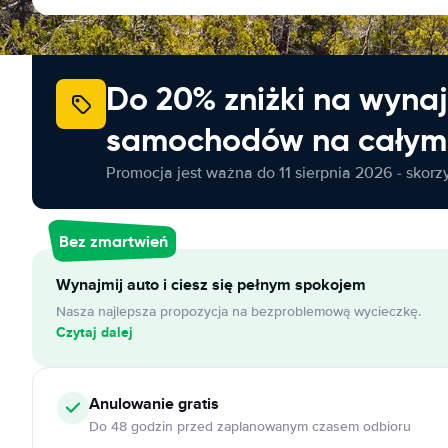
Do 20% zniżki na wyna
samochodów na całym 
Promocja jest ważna do 11 sierpnia 2026 - skorzys
Bez zmartwień
Wynajmij auto i ciesz się pełnym spokojem
Nasza najlepsza propozycja na bezproblemową wycieczkę.
Czytaj dalej
Anulowanie
gratis
Do 48 godzin przed zaplanowanym czasem odbioru