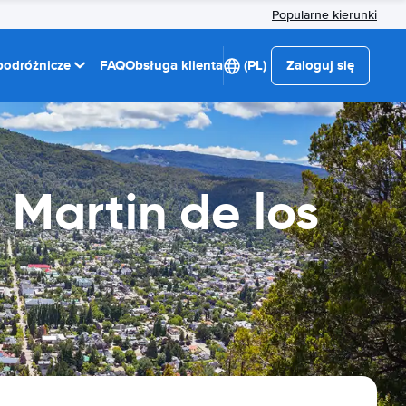
Popularne kierunki
 podróżnicze
FAQ
Obsługa klienta
(PL)
Zaloguj się
Martin de los