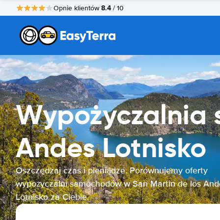
8.4
Opnie klientów
/ 10
Wypożyczalnia 
Andes Lotnisko
Oszczędzaj czas i pieniądze. Porównujemy oferty
wypożyczalni samochodów w San Martin de los And
Lotnisko za Ciebie.