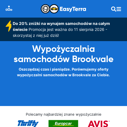
Do 20% zniżki na wynajem samochodów na całym
świecie
Promocja jest ważna do 11 sierpnia 2026 -
skorzystaj z niej już dziś!
Wypożyczalnia
samochodów Brookvale
Oszczędzaj czas i pieniądze. Porównujemy oferty
wypożyczalni samochodów w Brookvale za Ciebie.
Polecamy najbardziej znane wypożyczalnie