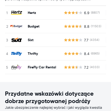
Hertz
6.9
(8807)
Br
Budget
8.8
(11503)
Br
Sixt
7.7
(4354)
Br
Thrifty
8.4
(6965)
Br
FireFly Car Rental
7.2
(4033)
Br
Przydatne wskazówki dotyczące
dobrze przygotowanej podróży
Jakie ubezpieczenie najlepiej wybrać i jaki wygląda kwestia