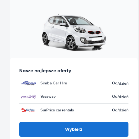
Nasze najlepsze oferty
Simba Car Hire
Od
/dzień
Yesaway
Od
/dzień
SurPrice car rentals
Od
/dzień
Wybierz