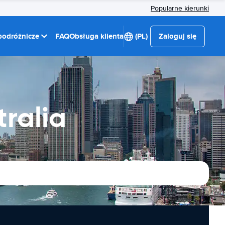
Popularne kierunki
 podróżnicze
FAQ
Obsługa klienta
(PL)
Zaloguj się
ralia