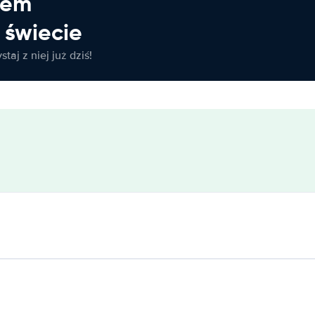
jem
świecie
taj z niej już dziś!