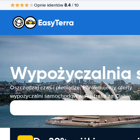
8.4
Opnie klientów
/ 10
Wypożyczalnia 
Oszczędzaj czas i pieniądze. Porównujemy oferty
wypożyczalni samochodów w Australia za Ciebie.