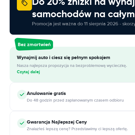
Do 20% zniżki na wyna
samochodów na całym 
Promocja jest ważna do 11 sierpnia 2026 - skorzys
Bez zmartwień
Wynajmij auto i ciesz się pełnym spokojem
Nasza najlepsza propozycja na bezproblemową wycieczkę.
Czytaj dalej
Anulowanie
gratis
Do 48 godzin przed zaplanowanym czasem odbioru
Gwarancja Najlepszej Ceny
Znalazłeś lepszą cenę? Przedstawimy ci lepszą ofertę.