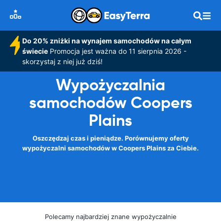
Do 20% zniżki na wynajem samochodów na całym
świecie
Promocja jest ważna do 11 sierpnia 2026 -
skorzystaj z niej już dziś!
Wypożyczalnia
samochodów Coopers
Plains
Oszczędzaj czas i pieniądze. Porównujemy oferty
wypożyczalni samochodów w Coopers Plains za Ciebie.
Polecamy najbardziej znane wypożyczalnie