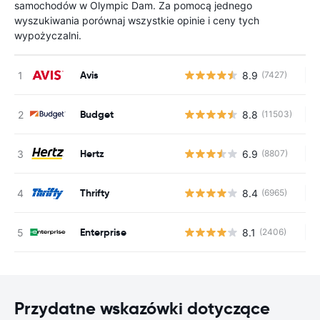
samochodów w Olympic Dam. Za pomocą jednego
wyszukiwania porównaj wszystkie opinie i ceny tych
wypożyczalni.
Avis
8.9
(7427)
Br
Budget
8.8
(11503)
Br
Hertz
6.9
(8807)
Br
Thrifty
8.4
(6965)
Br
Enterprise
8.1
(2406)
Br
Przydatne wskazówki dotyczące