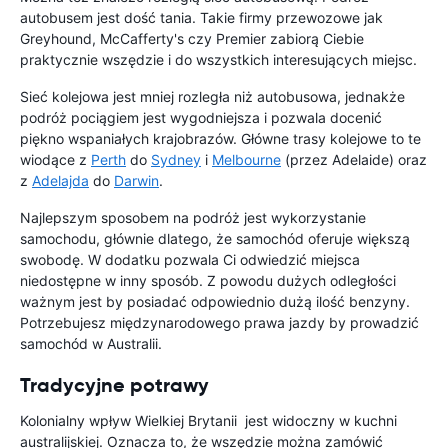
autobusem jest dość tania. Takie firmy przewozowe jak
Greyhound, McCafferty's czy Premier zabiorą Ciebie
praktycznie wszędzie i do wszystkich interesujących miejsc.
Sieć kolejowa jest mniej rozległa niż autobusowa, jednakże
podróż pociągiem jest wygodniejsza i pozwala docenić
piękno wspaniałych krajobrazów. Główne trasy kolejowe to te
wiodące z
Perth
do
Sydney
i
Melbourne
(przez Adelaide) oraz
z
Adelajda
do
Darwin
.
Najlepszym sposobem na podróż jest wykorzystanie
samochodu, głównie dlatego, że samochód oferuje większą
swobodę. W dodatku pozwala Ci odwiedzić miejsca
niedostępne w inny sposób. Z powodu dużych odległości
ważnym jest by posiadać odpowiednio dużą ilość benzyny.
Potrzebujesz międzynarodowego prawa jazdy by prowadzić
samochód w Australii.
Tradycyjne potrawy
Kolonialny wpływ Wielkiej Brytanii jest widoczny w kuchni
australijskiej. Oznacza to, że wszędzie można zamówić