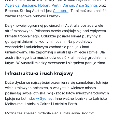
Adelajda
,
Brisbane
,
Hobart
,
Perth
,
Darwin
,
Alice Springs
oraz
Broome. Stolicą Australii jest
Canberra
. Tutaj możesz znaleźć
ważne rządowe budynki i zabytki.
Dzięki swojej ogromnej powierzchni Australia posiada wiele
stref czasowych. Północna część znajduje się pod wpływem
klimatu tropikalnego. Odludzie posiada klimat pustynny z
gorącymi dniami i chłodnymi nocami. Na południowy
wschodzie i południowym zachodzie panuje klimat
umiarkowany. Nie zapominaj o australijskim lecie i zimie. Dla
australijskiego lata musisz odwiedzić kraj miedzy grudniem a
lutym. W Australii miedzy czerwcem i sierpniem panuje zima.
Infrastruktura i ruch krajowy
Duże dystanse najszybciej przemierza się samolotem. Istnieje
wiele krajowych połączeń, a wszystkie większe miasta
posiadają swoje lotniska. Większość lotów międzynarodowych
ląduje na
Lotnisku w Sydney
. Inne ważne lotniska to Lotnisko
Melbourne, Lotnisko Cairns i Lotnisko Perth.
Można też znaleźć rozległą sieć autobusową. Podróż