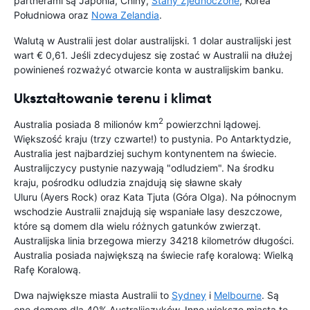
partnerami są Japonia, Chiny,
Stany Zjednoczone
, Korea
Południowa oraz
Nowa Zelandia
.
Walutą w Australii jest dolar australijski. 1 dolar australijski jest
wart € 0,61. Jeśli zdecydujesz się zostać w Australii na dłużej
powinieneś rozważyć otwarcie konta w australijskim banku.
Ukształtowanie terenu i klimat
2
Australia posiada 8 milionów km
powierzchni lądowej.
Większość kraju (trzy czwarte!) to pustynia. Po Antarktydzie,
Australia jest najbardziej suchym kontynentem na świecie.
Australijczycy pustynie nazywają "odludziem". Na środku
kraju, pośrodku odludzia znajdują się sławne skały
Uluru (Ayers Rock) oraz Kata Tjuta (Góra Olga). Na północnym
wschodzie Australii znajdują się wspaniałe lasy deszczowe,
które są domem dla wielu różnych gatunków zwierząt.
Australijska linia brzegowa mierzy 34218 kilometrów długości.
Australia posiada największą na świecie rafę koralową: Wielką
Rafę Koralową.
Dwa największe miasta Australii to
Sydney
i
Melbourne
. Są
one domem dla 40% Australijczyków. Inne większe miasta to