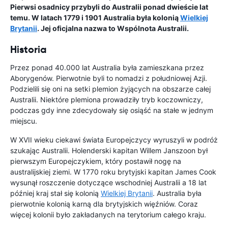
Pierwsi osadnicy przybyli do Australii ponad dwieście lat
temu. W latach 1779 i 1901 Australia była kolonią
Wielkiej
Brytanii
. Jej oficjalna nazwa to Wspólnota Australii.
Historia
Przez ponad 40.000 lat Australia była zamieszkana przez
Aborygenów. Pierwotnie byli to nomadzi z południowej Azji.
Podzielili się oni na setki plemion żyjących na obszarze całej
Australii. Niektóre plemiona prowadziły tryb koczowniczy,
podczas gdy inne zdecydowały się osiąść na stałe w jednym
miejscu.
W XVII wieku ciekawi świata Europejczycy wyruszyli w podróż
szukając Australii. Holenderski kapitan Willem Janszoon był
pierwszym Europejczykiem, który postawił nogę na
australijskiej ziemi. W 1770 roku brytyjski kapitan James Cook
wysunął roszczenie dotyczące wschodniej Australii a 18 lat
później kraj stał się kolonią
Wielkiej Brytanii
. Australia była
pierwotnie kolonią karną dla brytyjskich więźniów. Coraz
więcej kolonii było zakładanych na terytorium całego kraju.