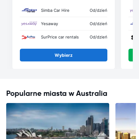
Simba Car Hire
Od
/dzień
Yesaway
Od
/dzień
SurPrice car rentals
Od
/dzień
Wybierz
Popularne miasta w Australia