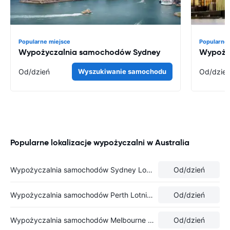
Popularne miejsce
Popularne 
Wypożyczalnia samochodów Sydney
Wypoży
Od
/dzień
Wyszukiwanie samochodu
Od
/dzie
Popularne lokalizacje wypożyczalni w Australia
Wypożyczalnia samochodów Sydney Lotnisko
Od
/dzień
Wypożyczalnia samochodów Perth Lotnisko
Od
/dzień
Wypożyczalnia samochodów Melbourne Airport - International Terminal
Od
/dzień