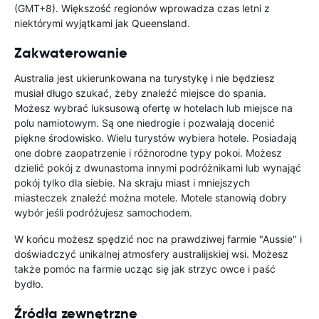
(GMT+8). Większość regionów wprowadza czas letni z
niektórymi wyjątkami jak Queensland.
Zakwaterowanie
Australia jest ukierunkowana na turystykę i nie będziesz
musiał długo szukać, żeby znaleźć miejsce do spania.
Możesz wybrać luksusową ofertę w hotelach lub miejsce na
polu namiotowym. Są one niedrogie i pozwalają docenić
piękne środowisko. Wielu turystów wybiera hotele. Posiadają
one dobre zaopatrzenie i różnorodne typy pokoi. Możesz
dzielić pokój z dwunastoma innymi podróżnikami lub wynająć
pokój tylko dla siebie. Na skraju miast i mniejszych
miasteczek znaleźć można motele. Motele stanowią dobry
wybór jeśli podróżujesz samochodem.
W końcu możesz spędzić noc na prawdziwej farmie "Aussie" i
doświadczyć unikalnej atmosfery australijskiej wsi. Możesz
także pomóc na farmie ucząc się jak strzyc owce i paść
bydło.
Źródła zewnętrzne