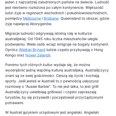
jeden z najrzadziej zaludnionych państw na świecie. Ludność
jest nierówno rozłożona po całym kontynencie. Większość
ludzi żyje w regionach wschodnich i południowowschodnich,
pomiędzy
Melbourne
i
Brisbane
. Queensland to obszar, gdzie
żyje najwięcej Aborygenów.
Migracje ludności odgrywają istotną rolę w kulturze
australijskiej. Od 1945 roku liczba mieszkańców uległa
podwojeniu. Wiele osób wciąż emigruje na bogaty kontynent.
Oprócz
Wielkiej Brytanii
ludzie często przybywają z Hong
Kongu oraz
Nowej Zelandii
.
Pomimo tych różnych kultur wydaje się, że można
wyodrębnić jedną wspólną kulturę australijską. Australijczycy
znani są ze swej gościnności. Cieszą się życie i kochają
sporty. Jeśli jesteś w Australii to z pewnością usłyszysz
rozmowę o "Aussie Barbie". To nie jest lalka, to jest grill!
Australijczycy uwielbiają grillować i często zapraszają
turystów, by się przysiedli i poczęstowali przyrządzonymi
potrawami.
W Australi językiem urzędowym jest angielski. Angielski