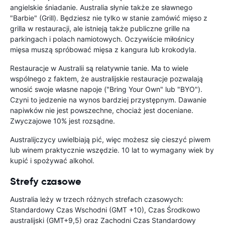
angielskie śniadanie. Australia słynie także ze sławnego
"Barbie" (Grill). Będziesz nie tylko w stanie zamówić mięso z
grilla w restauracji, ale istnieją także publiczne grille na
parkingach i polach namiotowych. Oczywiście miłośnicy
mięsa muszą spróbować mięsa z kangura lub krokodyla.
Restauracje w Australii są relatywnie tanie. Ma to wiele
wspólnego z faktem, że australijskie restauracje pozwalają
wnosić swoje własne napoje ("Bring Your Own" lub "BYO").
Czyni to jedzenie na wynos bardziej przystępnym. Dawanie
napiwków nie jest powszechne, chociaż jest doceniane.
Zwyczajowe 10% jest rozsądne.
Australijczycy uwielbiają pić, więc możesz się cieszyć piwem
lub winem praktycznie wszędzie. 10 lat to wymagany wiek by
kupić i spożywać alkohol.
Strefy czasowe
Australia leży w trzech różnych strefach czasowych:
Standardowy Czas Wschodni (GMT +10), Czas Środkowo
australijski (GMT+9,5) oraz Zachodni Czas Standardowy