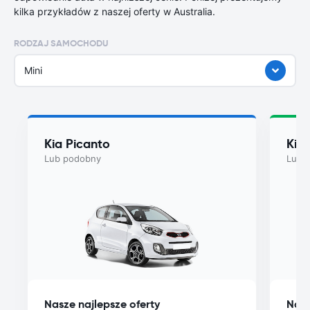
kilka przykładów z naszej oferty w Australia.
RODZAJ SAMOCHODU
Mini
Kia Picanto
Kia
Lub podobny
Lub 
Nasze najlepsze oferty
Nasz