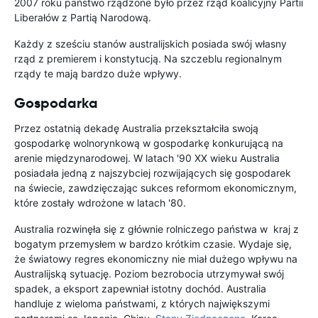
2007 roku państwo rządzone było przez rząd koalicyjny Partii
Liberałów z Partią Narodową.
Każdy z sześciu stanów australijskich posiada swój własny
rząd z premierem i konstytucją. Na szczeblu regionalnym
rządy te mają bardzo duże wpływy.
Gospodarka
Przez ostatnią dekadę Australia przekształciła swoją
gospodarkę wolnorynkową w gospodarkę konkurującą na
arenie międzynarodowej. W latach '90 XX wieku Australia
posiadała jedną z najszybciej rozwijających się gospodarek
na świecie, zawdzięczając sukces reformom ekonomicznym,
które zostały wdrożone w latach '80.
Australia rozwinęła się z głównie rolniczego państwa w kraj z
bogatym przemysłem w bardzo krótkim czasie. Wydaje się,
że światowy regres ekonomiczny nie miał dużego wpływu na
Australijską sytuację. Poziom bezrobocia utrzymywał swój
spadek, a eksport zapewniał istotny dochód. Australia
handluje z wieloma państwami, z których największymi