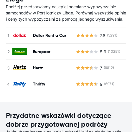
Poniżej przedstawiamy najlepiej oceniane wypożyczalnie
samochodów w Port lotniczy Liège. Porównaj wszystkie opinie
i ceny tych wypożyczalni za pomocą jednego wyszukiwania.
Dollar Rent a Car
7.8
(5291)
Br
Europcar
5.9
(10251)
Br
Hertz
7
(8812)
Br
Thrifty
9
(6971)
Br
Przydatne wskazówki dotyczące
dobrze przygotowanej podróży
Jakie ubezpieczenie najlepiej wybrać i jaki wygląda kwestia