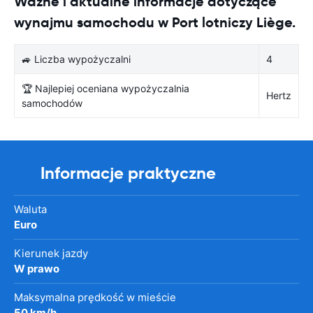
Ważne i aktualne informacje dotyczące
wynajmu samochodu w Port lotniczy Liège.
🚙 Liczba wypożyczalni
4
🏆 Najlepiej oceniana wypożyczalnia
Hertz
samochodów
Informacje praktyczne
Waluta
Euro
Kierunek jazdy
W prawo
Maksymalna prędkość w mieście
50 km/h