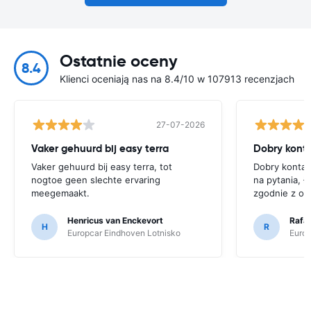
Ostatnie oceny
8.4
Klienci oceniają nas na 8.4/10 w 107913 recenzjach
27-07-2026
Vaker gehuurd bij easy terra
Vaker gehuurd bij easy terra, tot
Dobry kontak
nogtoe geen slechte ervaring
na pytania, ł
meegemaakt.
zgodnie z op
Henricus van Enckevort
Rafal
H
R
Europcar Eindhoven Lotnisko
Europ