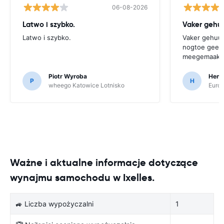
06-08-2026
Latwo i szybko.
Vaker gehuu
Latwo i szybko.
Vaker gehuurd
nogtoe geen 
meegemaakt
Piotr Wyroba
Henr
P
H
wheego Katowice Lotnisko
Europ
Ważne i aktualne informacje dotyczące
wynajmu samochodu w Ixelles.
🚙 Liczba wypożyczalni
1