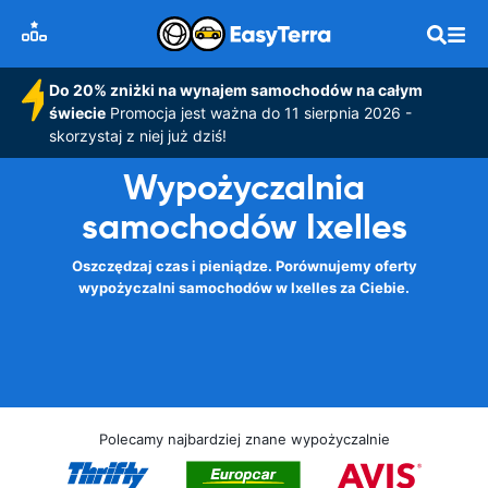
Do 20% zniżki na wynajem samochodów na całym
świecie
Promocja jest ważna do 11 sierpnia 2026 -
skorzystaj z niej już dziś!
Wypożyczalnia
samochodów Ixelles
Oszczędzaj czas i pieniądze. Porównujemy oferty
wypożyczalni samochodów w Ixelles za Ciebie.
Polecamy najbardziej znane wypożyczalnie