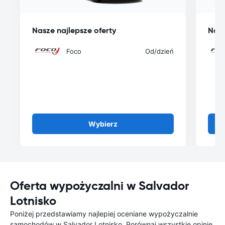
Nasze najlepsze oferty
Nasz
Foco
Od
/dzień
Wybierz
Oferta wypożyczalni w Salvador
Lotnisko
Poniżej przedstawiamy najlepiej oceniane wypożyczalnie
samochodów w Salvador Lotnisko. Porównaj wszystkie opinie