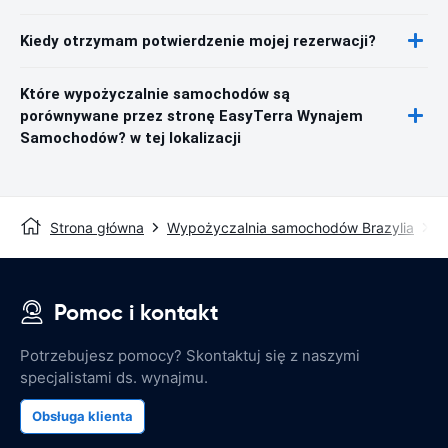
Kiedy otrzymam potwierdzenie mojej rezerwacji?
Które wypożyczalnie samochodów są
porównywane przez stronę EasyTerra Wynajem
Samochodów? w tej lokalizacji
Strona główna
Wypożyczalnia samochodów Brazylia
W
Pomoc i kontakt
Potrzebujesz pomocy? Skontaktuj się z naszymi
specjalistami ds. wynajmu.
Obsługa klienta