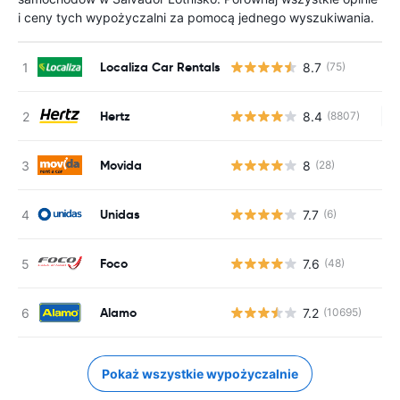
i ceny tych wypożyczalni za pomocą jednego wyszukiwania.
Localiza Car Rentals
8.7
(75)
Hertz
8.4
(8807)
Br
Movida
8
(28)
Unidas
7.7
(6)
Foco
7.6
(48)
Alamo
7.2
(10695)
Pokaż wszystkie wypożyczalnie