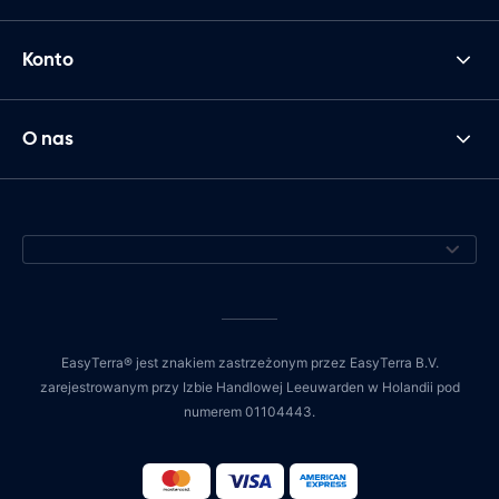
Konto
O nas
EasyTerra® jest znakiem zastrzeżonym przez EasyTerra B.V.
zarejestrowanym przy Izbie Handlowej Leeuwarden w Holandii pod
numerem 01104443.