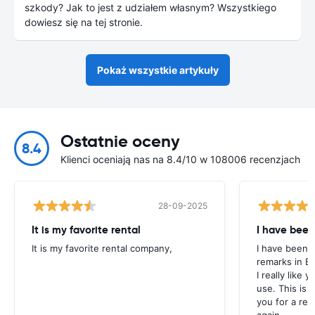
szkody? Jak to jest z udziałem własnym? Wszystkiego
dowiesz się na tej stronie.
Pokaż wszystkie artykuły
Ostatnie oceny
8.4
Klienci oceniają nas na 8.4/10 w 108006 recenzjach
28-09-2025
It is my favorite rental
I have been
It is my favorite rental company,
I have been u
remarks in E
I really like 
use. This is 
you for a rent
again.