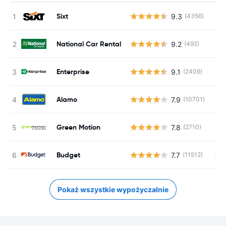
Sixt
9.3
(4356)
National Car Rental
9.2
(492)
Enterprise
9.1
(2409)
Alamo
7.9
(10701)
Green Motion
7.8
(2710)
Budget
7.7
(11512)
Br
Pokaż wszystkie wypożyczalnie