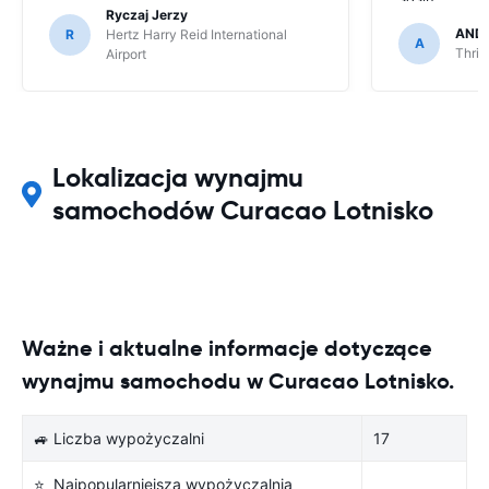
Ryczaj Jerzy
AND
R
Hertz Harry Reid International
A
Thrif
Airport
Lokalizacja wynajmu
samochodów Curacao Lotnisko
Ważne i aktualne informacje dotyczące
wynajmu samochodu w Curacao Lotnisko.
🚙 Liczba wypożyczalni
17
⭐ Najpopularniejsza wypożyczalnia