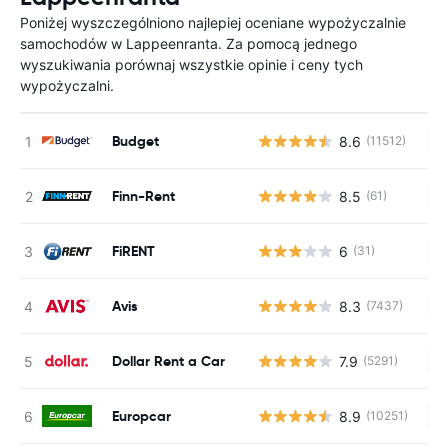
Poniżej wyszczególniono najlepiej oceniane wypożyczalnie
samochodów w Lappeenranta. Za pomocą jednego
wyszukiwania porównaj wszystkie opinie i ceny tych
wypożyczalni.
Budget
8.6
(11512)
Br
Finn-Rent
8.5
(61)
Br
FiRENT
6
(31)
Br
Avis
8.3
(7437)
Br
Dollar Rent a Car
7.9
(5291)
Br
Europcar
8.9
(10251)
Br