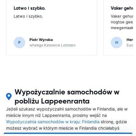
Latwo i szybko.
Vaker gehuu
Latwo i szybko.
Vaker gehuurd
nogtoe geen 
meegemaakt
Piotr Wyroba
Henr
P
H
wheego Katowice Lotnisko
Europ
Wypożyczalnie samochodów w
pobliżu Lappeenranta
Jeżeli szukasz wypożyczalni samochodów w Finlandia, ale w
mieście innym niż Lappeenranta, prosimy wejść na
Wypożyczalnia samochodów w kraju: Finlandia
stronę, gdzie
możesz wybrać w którym mieście w Finlandia chciałabyś
wypożyczyć samochód.