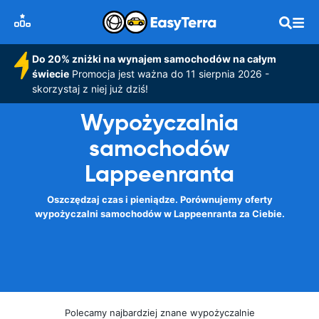
Do 20% zniżki na wynajem samochodów na całym
świecie
Promocja jest ważna do 11 sierpnia 2026 -
skorzystaj z niej już dziś!
Wypożyczalnia
samochodów
Lappeenranta
Oszczędzaj czas i pieniądze. Porównujemy oferty
wypożyczalni samochodów w Lappeenranta za Ciebie.
Polecamy najbardziej znane wypożyczalnie