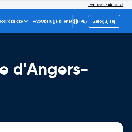
Popularne kierunki
 podróżnicze
FAQ
Obsługa klienta
(PL)
Zaloguj się
e d'Angers-