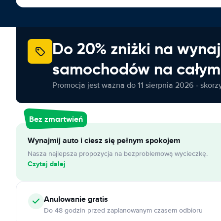
Do 20% zniżki na wyna
samochodów na całym 
Promocja jest ważna do 11 sierpnia 2026 - skorzys
Bez zmartwień
Wynajmij auto i ciesz się pełnym spokojem
Nasza najlepsza propozycja na bezproblemową wycieczkę.
Czytaj dalej
Anulowanie
gratis
Do 48 godzin przed zaplanowanym czasem odbioru