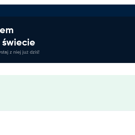
jem
świecie
taj z niej już dziś!