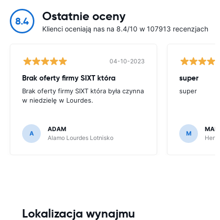
Ostatnie oceny
8.4
Klienci oceniają nas na 8.4/10 w 107913 recenzjach
04-10-2023
Brak oferty firmy SIXT która
super
Brak oferty firmy SIXT która była czynna
super
w niedzielę w Lourdes.
ADAM
MAR
A
M
Alamo Lourdes Lotnisko
Hertz
Lokalizacja wynajmu