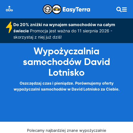
Do 20% zniżki na wynajem samochodów na całym
świecie
Promocja jest ważna do 11 sierpnia 2026 -
skorzystaj z niej już dziś!
Wypożyczalnia
samochodów David
Lotnisko
Oszczędzaj czas i pieniądze. Porównujemy oferty
wypożyczalni samochodów w David Lotnisko za Ciebie.
Polecamy najbardziej znane wypożyczalnie