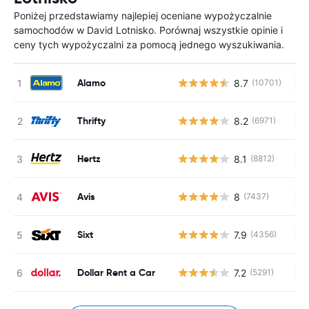
Poniżej przedstawiamy najlepiej oceniane wypożyczalnie
samochodów w David Lotnisko. Porównaj wszystkie opinie i
ceny tych wypożyczalni za pomocą jednego wyszukiwania.
Alamo
8.7
(10701)
Br
Thrifty
8.2
(6971)
Br
Hertz
8.1
(8812)
Br
Avis
8
(7437)
Br
Sixt
7.9
(4356)
Br
Dollar Rent a Car
7.2
(5291)
Br