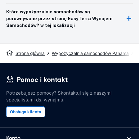
Które wypożyczalnie samochodów są
porównywane przez stronę EasyTerra Wynajem
Samochodów? w tej lokalizacji
Strona główna
Wypożyczalnia samochodów Panama
W
Pomoc i kontakt
Potrzebujesz pomocy? Skontaktuj się z naszymi
specjalistami ds. wynajmu.
Obsługa klienta
Konto