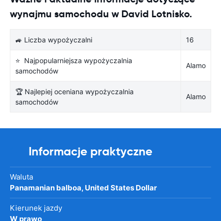
wynajmu samochodu w David Lotnisko.
🚙 Liczba wypożyczalni
16
⭐ Najpopularniejsza wypożyczalnia
Alamo
samochodów
🏆 Najlepiej oceniana wypożyczalnia
Alamo
samochodów
Informacje praktyczne
Waluta
Panamanian balboa, United States Dollar
Kierunek jazdy
W prawo