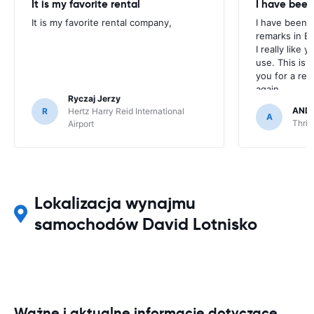
It is my favorite rental
I have been
It is my favorite rental company,
I have been u
remarks in E
I really like 
use. This is 
you for a rent
again.
Ryczaj Jerzy
AND
R
Hertz Harry Reid International
A
Thrif
Airport
Lokalizacja wynajmu
samochodów David Lotnisko
Ważne i aktualne informacje dotyczące