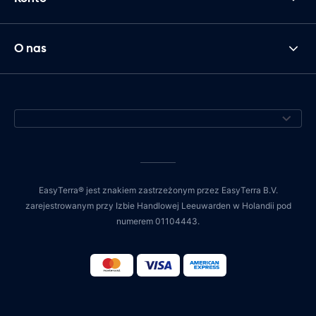
O nas
EasyTerra® jest znakiem zastrzeżonym przez EasyTerra B.V.
zarejestrowanym przy Izbie Handlowej Leeuwarden w Holandii pod
numerem 01104443.