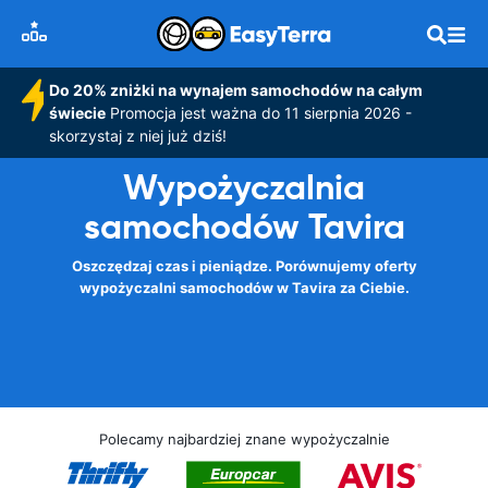
Do 20% zniżki na wynajem samochodów na całym
świecie
Promocja jest ważna do 11 sierpnia 2026 -
skorzystaj z niej już dziś!
Wypożyczalnia
samochodów Tavira
Oszczędzaj czas i pieniądze. Porównujemy oferty
wypożyczalni samochodów w Tavira za Ciebie.
Polecamy najbardziej znane wypożyczalnie