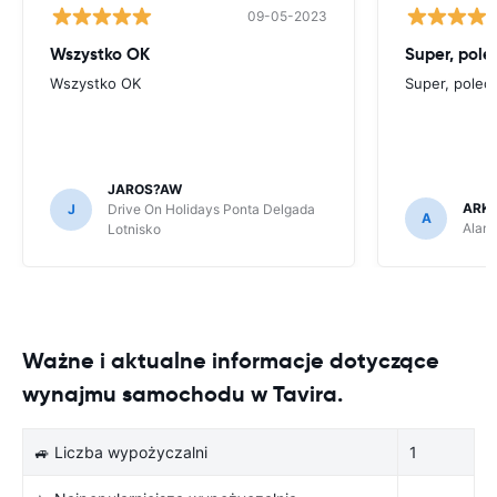
09-05-2023
Wszystko OK
Super, pol
Wszystko OK
Super, polec
JAROS?AW
ARK
J
Drive On Holidays Ponta Delgada
A
Alamo
Lotnisko
Ważne i aktualne informacje dotyczące
wynajmu samochodu w Tavira.
🚙 Liczba wypożyczalni
1