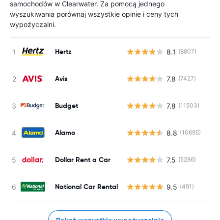
samochodów w Clearwater. Za pomocą jednego
wyszukiwania porównaj wszystkie opinie i ceny tych
wypożyczalni.
Hertz
8.1
(8807)
Br
Avis
7.8
(7427)
Br
Budget
7.8
(11503)
Br
Alamo
8.8
(10695)
Br
Dollar Rent a Car
7.5
(5286)
Br
National Car Rental
9.5
(491)
Br