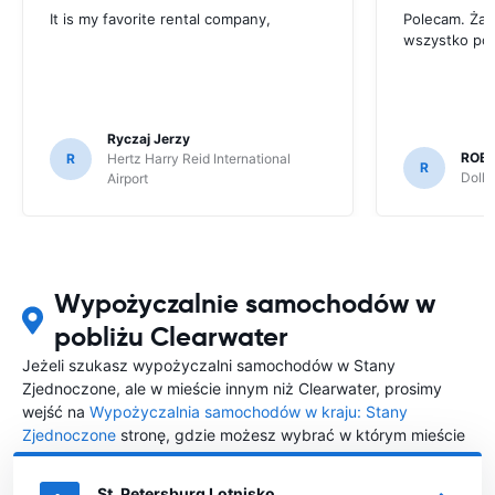
It is my favorite rental company,
Polecam. Ża
wszystko po
Ryczaj Jerzy
ROB
R
Hertz Harry Reid International
R
Dolla
Airport
Wypożyczalnie samochodów w
pobliżu Clearwater
Jeżeli szukasz wypożyczalni samochodów w Stany
Zjednoczone, ale w mieście innym niż Clearwater, prosimy
wejść na
Wypożyczalnia samochodów w kraju: Stany
Zjednoczone
stronę, gdzie możesz wybrać w którym mieście
w Stany Zjednoczone chciałabyś wypożyczyć samochód.
St. Petersburg Lotnisko