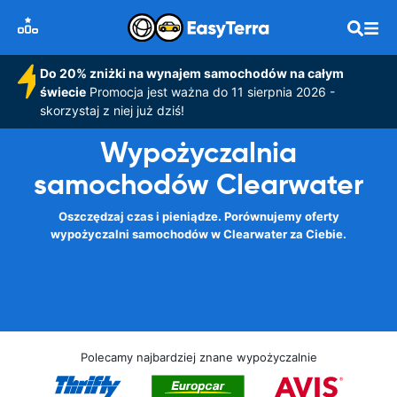
Do 20% zniżki na wynajem samochodów na całym
świecie
Promocja jest ważna do 11 sierpnia 2026 -
skorzystaj z niej już dziś!
Wypożyczalnia
samochodów Clearwater
Oszczędzaj czas i pieniądze. Porównujemy oferty
wypożyczalni samochodów w Clearwater za Ciebie.
Polecamy najbardziej znane wypożyczalnie