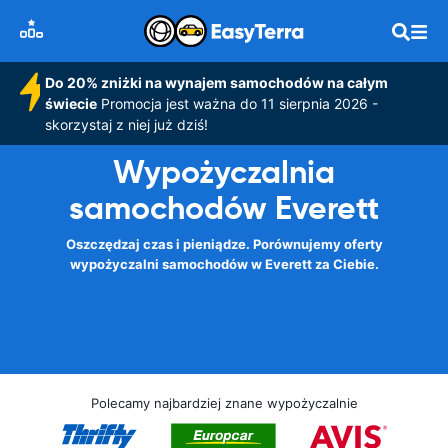
Do 20% zniżki na wynajem samochodów na całym
świecie
Promocja jest ważna do 11 sierpnia 2026 -
skorzystaj z niej już dziś!
Wypożyczalnia
samochodów Everett
Oszczędzaj czas i pieniądze. Porównujemy oferty
wypożyczalni samochodów w Everett za Ciebie.
Polecamy najbardziej znane wypożyczalnie