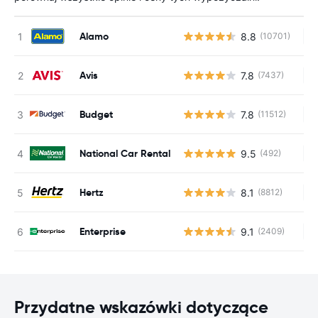
Alamo
8.8
(10701)
Br
Avis
7.8
(7437)
Br
Budget
7.8
(11512)
Br
National Car Rental
9.5
(492)
Br
Hertz
8.1
(8812)
Br
Enterprise
9.1
(2409)
Br
Przydatne wskazówki dotyczące