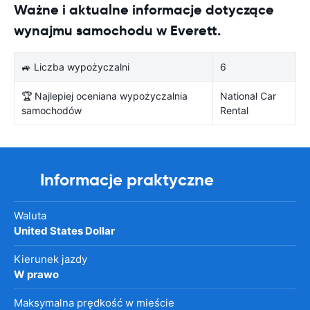
Ważne i aktualne informacje dotyczące
wynajmu samochodu w Everett.
🚙 Liczba wypożyczalni
6
🏆 Najlepiej oceniana wypożyczalnia
National Car
samochodów
Rental
Informacje praktyczne
Waluta
United States Dollar
Kierunek jazdy
W prawo
Maksymalna prędkość w mieście