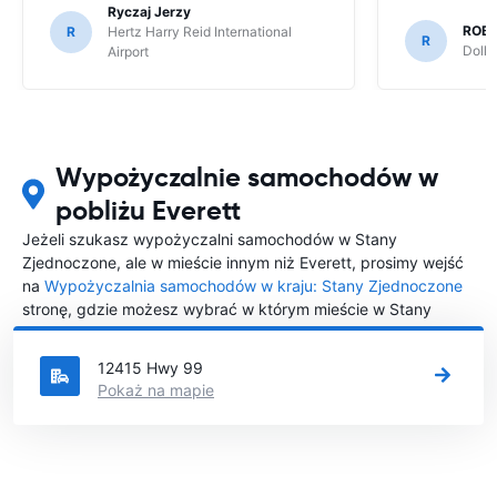
Ryczaj Jerzy
ROB
R
Hertz Harry Reid International
R
Dolla
Airport
Wypożyczalnie samochodów w
pobliżu Everett
Jeżeli szukasz wypożyczalni samochodów w Stany
Zjednoczone, ale w mieście innym niż Everett, prosimy wejść
na
Wypożyczalnia samochodów w kraju: Stany Zjednoczone
stronę, gdzie możesz wybrać w którym mieście w Stany
Zjednoczone chciałabyś wypożyczyć samochód.
12415 Hwy 99
Pokaż na mapie