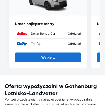
Nasze najlepsze oferty
Nasz
Dollar Rent a Car
Od
/dzień
Thrifty
Od
/dzień
Wybierz
Oferta wypożyczalni w Gothenburg
Lotnisko-Landvetter
Poniżej przedstawiamy najlepiej oceniane wypożyczalnie
samochodów w Gothenburg Lotnisko-Landvetter. Porównaj