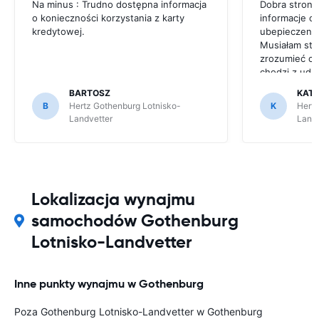
Na minus : Trudno dostępna informacja
Dobra strona,
o konieczności korzystania z karty
informacje o
kredytowej.
ubepieczenia 
Musiałam stu
zrozumieć co
chodzi z udzi
easyterra. p
BARTOSZ
KAT
podawania sz
B
Hertz Gothenburg Lotnisko-
K
Hertz
linki, albo in
Landvetter
Landv
zwrocić uwa
Lokalizacja wynajmu
samochodów Gothenburg
Lotnisko-Landvetter
Inne punkty wynajmu w Gothenburg
Poza Gothenburg Lotnisko-Landvetter w Gothenburg