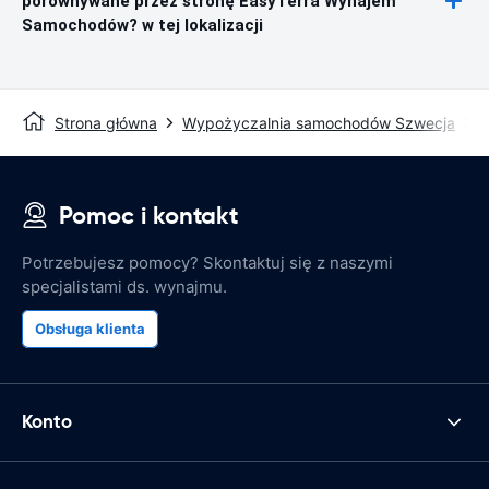
porównywane przez stronę EasyTerra Wynajem
Samochodów? w tej lokalizacji
Strona główna
Wypożyczalnia samochodów Szwecja
W
Pomoc i kontakt
Potrzebujesz pomocy? Skontaktuj się z naszymi
specjalistami ds. wynajmu.
Obsługa klienta
Konto