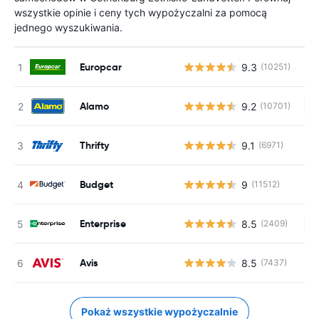
wszystkie opinie i ceny tych wypożyczalni za pomocą
jednego wyszukiwania.
Europcar
9.3
(10251)
Alamo
9.2
(10701)
Br
Thrifty
9.1
(6971)
Budget
9
(11512)
Enterprise
8.5
(2409)
Br
Avis
8.5
(7437)
Pokaż wszystkie wypożyczalnie