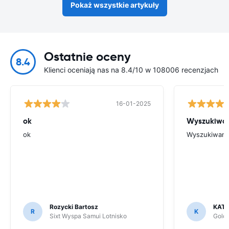
Pokaż wszystkie artykuły
Ostatnie oceny
8.4
Klienci oceniają nas na 8.4/10 w 108006 recenzjach
16-01-2025
ok
Wyszukiwani
ok
Wyszukiwanie
Rozycki Bartosz
KAT
R
K
Sixt Wyspa Samui Lotnisko
Goldc