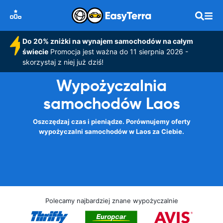
Do 20% zniżki na wynajem samochodów na całym
świecie
Promocja jest ważna do 11 sierpnia 2026 -
skorzystaj z niej już dziś!
Wypożyczalnia
samochodów Laos
Oszczędzaj czas i pieniądze. Porównujemy oferty
wypożyczalni samochodów w Laos za Ciebie.
Polecamy najbardziej znane wypożyczalnie