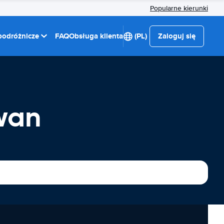
Popularne kierunki
 podróżnicze
FAQ
Obsługa klienta
(PL)
Zaloguj się
wan