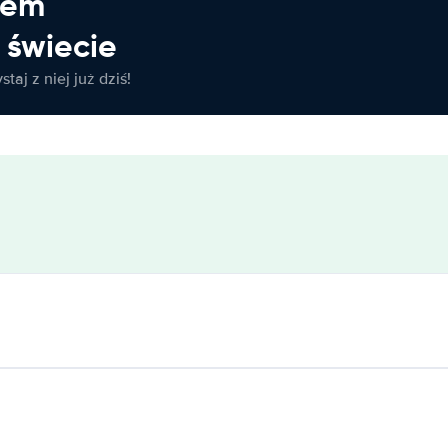
jem
świecie
taj z niej już dziś!