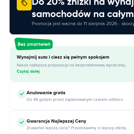
Do 20% zniżki na wyna
samochodów na całym 
Promocja jest ważna do 11 sierpnia 2026 - skorzys
Bez zmartwień
Wynajmij auto i ciesz się pełnym spokojem
Nasza najlepsza propozycja na bezproblemową wycieczkę.
Czytaj dalej
Anulowanie
gratis
Do 48 godzin przed zaplanowanym czasem odbioru
Gwarancja Najlepszej Ceny
Znalazłeś lepszą cenę? Przedstawimy ci lepszą ofertę.