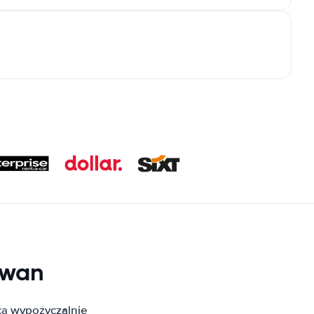
jwan
cą wypożyczalnie