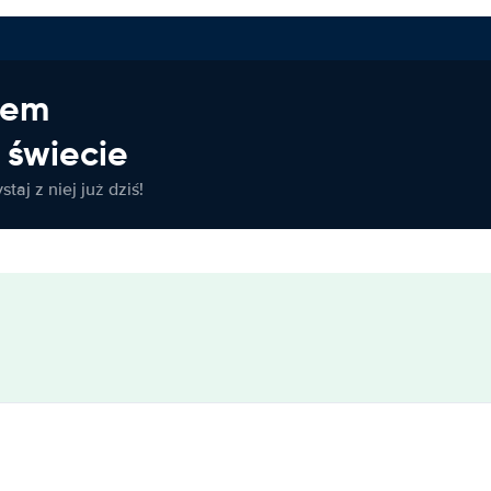
jem
świecie
taj z niej już dziś!