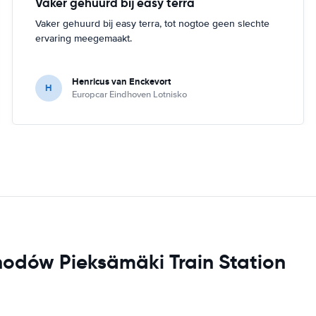
Vaker gehuurd bij easy terra
Vaker gehuurd bij easy terra, tot nogtoe geen slechte
ervaring meegemaakt.
Henricus van Enckevort
H
Europcar Eindhoven Lotnisko
odów Pieksämäki Train Station