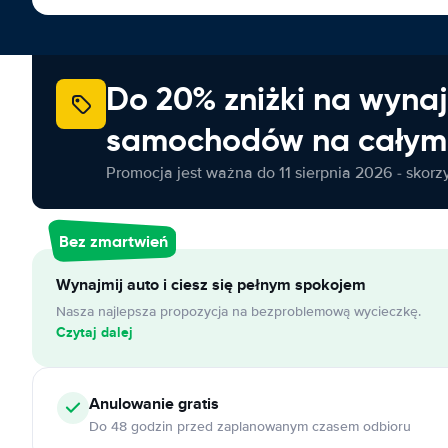
Do 20% zniżki na wyna
samochodów na całym 
Promocja jest ważna do 11 sierpnia 2026 - skorzys
Bez zmartwień
Wynajmij auto i ciesz się pełnym spokojem
Nasza najlepsza propozycja na bezproblemową wycieczkę.
Czytaj dalej
Anulowanie
gratis
Do 48 godzin przed zaplanowanym czasem odbioru