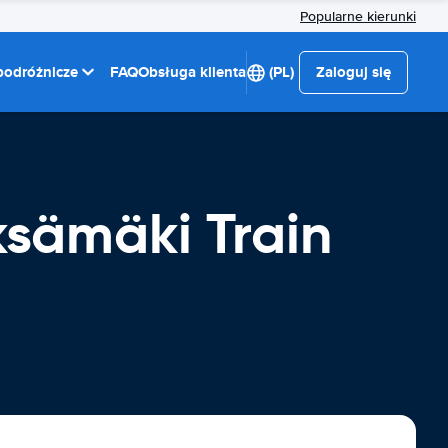
Popularne kierunki
 podróżnicze
FAQ
Obsługa klienta
(PL)
Zaloguj się
sämäki Train