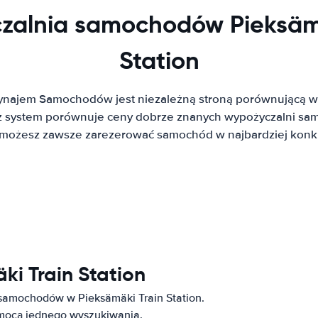
zalnia samochodów Pieksämä
Station
ynajem Samochodów jest niezależną stroną porównującą w
system porównuje ceny dobrze znanych wypożyczalni sa
t możesz zawsze zarezerować samochód w najbardziej konku
ki Train Station
 samochodów w Pieksämäki Train Station.
omocą jednego wyszukiwania.