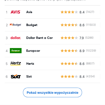
Avis
8.4
(7427)
Br
Budget
8.6
(11503)
Br
Dollar Rent a Car
7.9
(5286)
Br
Europcar
8.9
(10239)
Br
Hertz
8.6
(8807)
Br
Sixt
8.4
(4354)
Br
Pokaż wszystkie wypożyczalnie