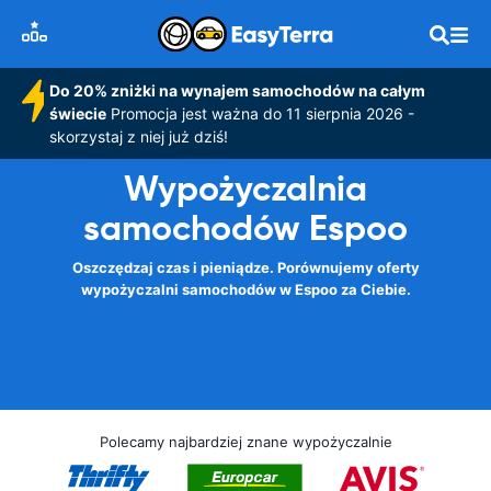
Do 20% zniżki na wynajem samochodów na całym
świecie
Promocja jest ważna do 11 sierpnia 2026 -
skorzystaj z niej już dziś!
Wypożyczalnia
samochodów Espoo
Oszczędzaj czas i pieniądze. Porównujemy oferty
wypożyczalni samochodów w Espoo za Ciebie.
Polecamy najbardziej znane wypożyczalnie