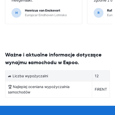
meegemaakt.
zgodnie z op
Henricus van Enckevort
Rafal
H
R
Europcar Eindhoven Lotnisko
Europ
Ważne i aktualne informacje dotyczące
wynajmu samochodu w Espoo.
🚙 Liczba wypożyczalni
12
🏆 Najlepiej oceniana wypożyczalnia
FiRENT
samochodów