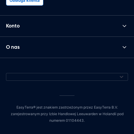
Obsługa klienta
Konto
O nas
EasyTerra® jest znakiem zastrzeżonym przez EasyTerra B.V.
zarejestrowanym przy Izbie Handlowej Leeuwarden w Holandii pod
numerem 01104443.